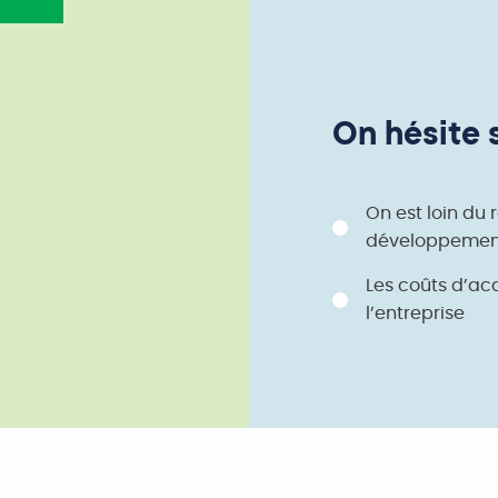
On hésite si
On est loin du 
développement 
Les coûts d’ac
l’entreprise