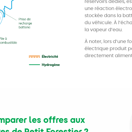
réservoirs dédiés, es
une réaction électro
stockée dans la batt
du véhicule. À l’éch
la vapeur d’eau.
À noter, lors d’une f
électrique produit p
directement aliment
parer les offres aux
es de Petit Forestier ?