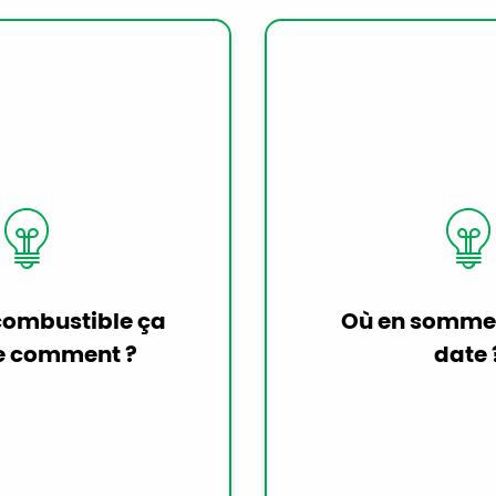
imple, il s’agit de
 une réaction
pour décomposer
Chez Petit Fore
es du dihydrogène
suivons de près 
er les électrons.
des construct
ont circuler de
développem
 la cathode de la
faisabilités de c
produire ainsi
particulier co
icité qui fera
modèle Renault
 combustible ça
Où en somme
 le véhicule. Les
Tech prévu pour 
 comment ?
date 
trouvent alors les
que le déploieme
ydrogène et des
de ravitaill
oxygène, ce qui
hydrogè
au rejetée par le
oteur.