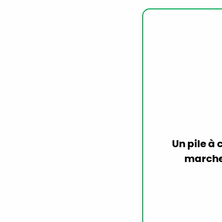
Pour faire s
produire
chimique 
les molécul
et en isol
Ceux-ci v
l’anode vers
pile et 
l’électr
Un pile à
fonctionner
marche
électrons re
atomes d’h
atomes d’
produit l’e
m