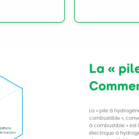
La « pil
Commen
La « pile à hydrogèn
combustible », conver
à combustible » est 
électrique à hydrog