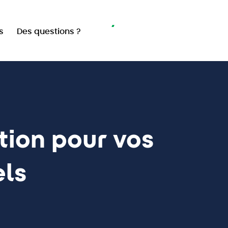
Navigation
Passez au vert
s
Des questions ?
secondaire
ion pour vos
els