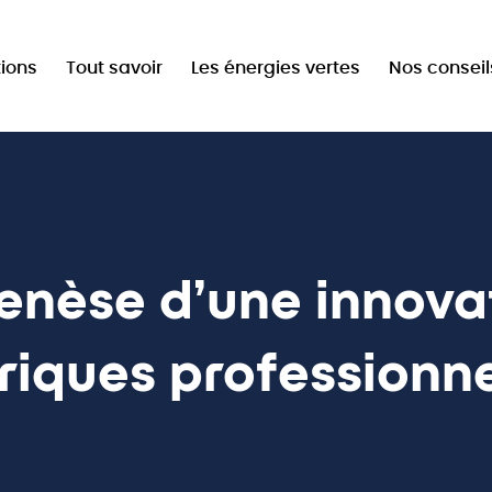
tion
tions
Tout savoir
Les énergies vertes
Nos conseil
ale
nèse d’une innovat
riques professionn