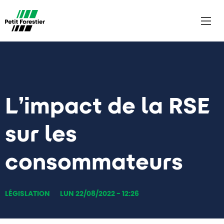
Aller
au
contenu
principal
L’impact de la RSE
sur les
consommateurs
LÉGISLATION
LUN 22/08/2022 - 12:26