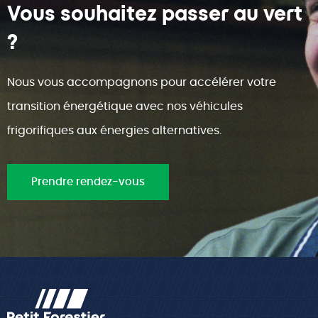
Vous souhaitez passer au vert
?
Nous vous accompagnons pour accélérer votre
transition énergétique avec nos véhicules
frigorifiques aux énergies alternatives.
Prendre rendez-vous
Pied
de
page