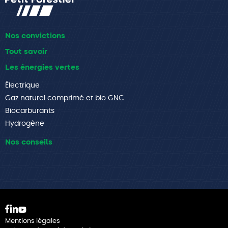
supérieur
Nos convictions
Tout savoir
Les énergies vertes
Électrique
Gaz naturel comprimé et bio GNC
Biocarburants
Hydrogène
Nos conseils
Pied
de
Mentions légales